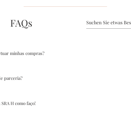
FAQs
etuar minhas compras?
podem ser efetudas diretamente pelo nosso site, e também pelas midias so
de parceria?
r um e-mail com sua proposta!
a SRA H como faço!
ho em novos talentos, se você acredita que tem algo para contribuir com n
 um prazer trabalhar contigo!