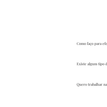
Como faço para ef
Simples, as compras 
Existe algum tipo 
Sim! Basta nos envia
Quero trabalhar n
Estamos sempre de ol
envie um e-mail, será