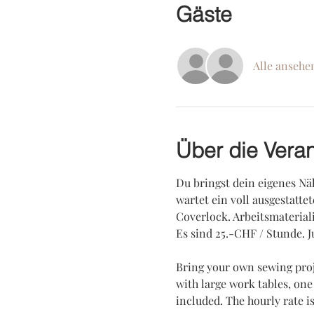
Gäste
Alle ansehe
Über die Veran
Du bringst dein eigenes Näh
wartet ein voll ausgestatte
Coverlock. Arbeitsmateriali
Es sind 25.-CHF / Stunde. 
Bring your own sewing projec
with large work tables, one
included. The hourly rate i