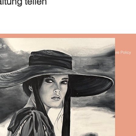
ltung teilen
s
FAQ
Shipping & Returns
Store Policy