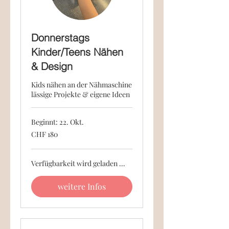
Donnerstags
Kinder/Teens Nähen
& Design
Kids nähen an der Nähmaschine
lässige Projekte & eigene Ideen
Beginnt: 22. Okt.
180
CHF 180
Schweizer
Franken
Verfügbarkeit wird geladen ...
weitere Infos