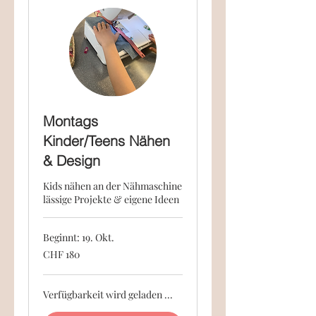
Montags
Kinder/Teens Nähen
& Design
Kids nähen an der Nähmaschine
lässige Projekte & eigene Ideen
Beginnt: 19. Okt.
180
CHF 180
Schweizer
Franken
Verfügbarkeit wird geladen ...