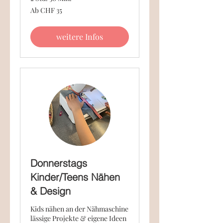
Ab
Ab CHF 35
35
Schweizer
Franken
weitere Infos
Donnerstags
Kinder/Teens Nähen
& Design
Kids nähen an der Nähmaschine
lässige Projekte & eigene Ideen