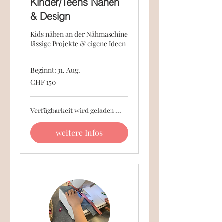
Kinder/Teens Nähen
& Design
Kids nähen an der Nähmaschine
lässige Projekte & eigene Ideen
Beginnt: 31. Aug.
150
CHF 150
Schweizer
Franken
Verfügbarkeit wird geladen ...
weitere Infos