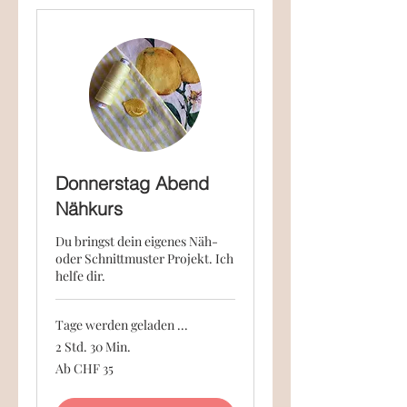
Donnerstag Abend
Nähkurs
Du bringst dein eigenes Näh-
oder Schnittmuster Projekt. Ich
helfe dir.
Tage werden geladen ...
2 Std. 30 Min.
Ab
Ab CHF 35
35
Schweizer
Franken