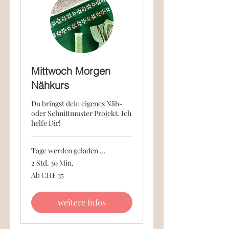
Mittwoch Morgen
Nähkurs
Du bringst dein eigenes Näh-
oder Schnittmuster Projekt. Ich
helfe Dir!
Tage werden geladen ...
2 Std. 30 Min.
Ab
Ab CHF 35
35
Schweizer
Franken
weitere Infos