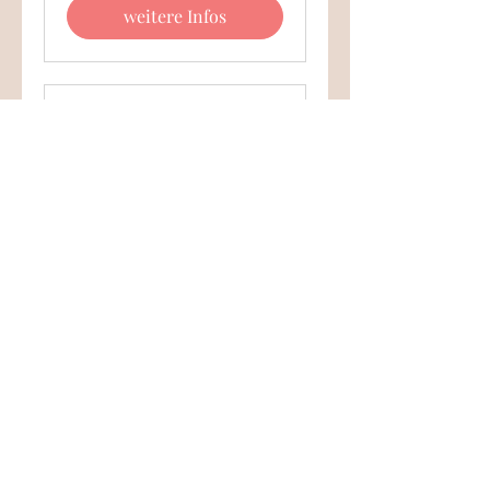
weitere Infos
Offenes Atelier Nähen
oder Zeichnen
Ein voll ausgestattetes Atelier
wartet auf dich. Komme zum
Nähen, Zeichnen oder für eine
Beratung
Tage werden geladen ...