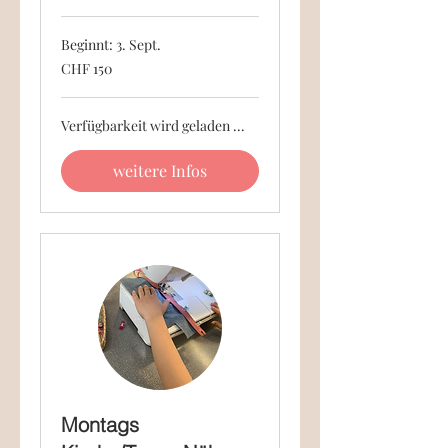
Beginnt: 3. Sept.
150
CHF 150
Schweizer
Franken
Verfügbarkeit wird geladen ...
weitere Infos
Montags